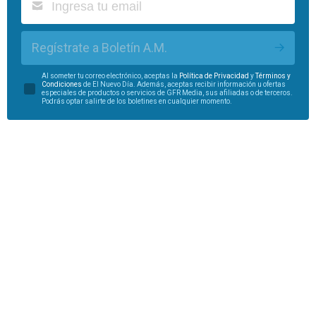
Regístrate a Boletín A.M.
Al someter tu correo electrónico, aceptas la
Política de Privacidad
y
Términos y
Condiciones
de El Nuevo Día. Además, aceptas recibir información u ofertas
especiales de productos o servicios de GFR Media, sus afiliadas o de terceros.
Podrás optar salirte de los boletines en cualquier momento.