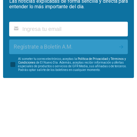
Las noticias explicadas de forma sencilla y directa para
entender lo más importante del día.
Regístrate a Boletín A.M.
Al someter tu correo electrónico, aceptas la
Política de Privacidad
y
Términos y
Condiciones
de El Nuevo Día. Además, aceptas recibir información u ofertas
especiales de productos o servicios de GFR Media, sus afiliadas o de terceros.
Podrás optar salirte de los boletines en cualquier momento.