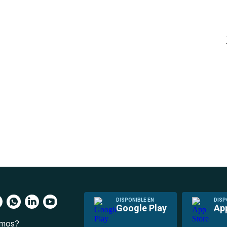
DISPONIBLE EN
DISP
Google Play
Ap
omos?