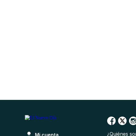
¿Quiénes s
Mi cuenta