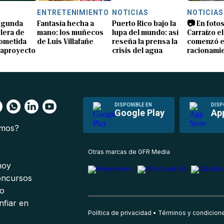
S
ENTRETENIMIENTO
NOTICIAS
NOTICIAS
segunda
Fantasía hecha a
Puerto Rico bajo la
📷 En fotos
lera de
mano: los muñecos
lupa del mundo: así
Carraízo el
ometida
de Luis Villafañe
reseña la prensa la
comenzó e
gaproyecto
crisis del agua
racionami
DISPONIBLE EN
DISP
Google Play
Ap
omos?
s
Otras marcas de GFR Media
 hoy
oncursos
io
nfiar en
Política de privacidad
Términos y condicion