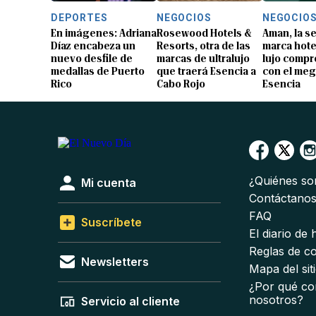
DEPORTES
NEGOCIOS
NEGOCIO
En imágenes: Adriana
Rosewood Hotels &
Aman, la 
Díaz encabeza un
Resorts, otra de las
marca hote
nuevo desfile de
marcas de ultralujo
lujo compr
medallas de Puerto
que traerá Esencia a
con el me
Rico
Cabo Rojo
Esencia
¿Quiénes s
Mi cuenta
Contáctano
FAQ
Suscríbete
El diario de
Reglas de c
Newsletters
Mapa del sit
¿Por qué co
nosotros?
Servicio al cliente