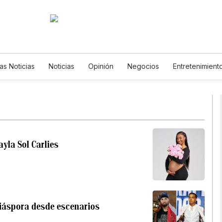
as Noticias
Noticias
Opinión
Negocios
Entretenimient
Estilos de Vida
Mundo
Estados Unidos
Ciencia y Ambient
Tecnología
Juegos
Lotería
Vídeos
Fotos
English
Newsletters
Feriados
Especiales
yla Sol Carlies
 diáspora desde escenarios