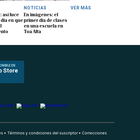
NOTICIAS
VER MÁS
: así luce
En imágenes: el
 día en que
primer día de clases
l
en una escuela en
ento
Toa Alta
ONIBLE EN
p Store
es
Términos y condiciones del suscriptor
Correcciones