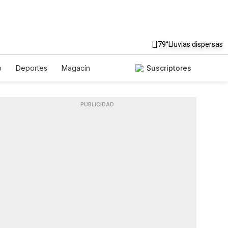
79°
Lluvias dispersas
o
Deportes
Magacín
Suscriptores
e
Gastronomía
De Viaje
Podcasts
Horóscopos
PUBLICIDAD