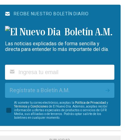
RECIBE NUESTRO BOLETÍN DIARIO
Boletín A.M.
Las noticias explicadas de forma sencilla y
directa para entender lo más importante del día.
Regístrate a Boletín A.M.
Al someter tu correo electrónico, aceptas la
Política de Privacidad
y
Términos y Condiciones
de El Nuevo Día. Además, aceptas recibir
información u ofertas especiales de productos o servicios de GFR
Media, sus afiliadas o de terceros. Podrás optar salirte de los
boletines en cualquier momento.