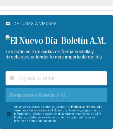
DE LUNES A VIERNES
Boletín A.M.
Las noticias explicadas de forma sencilla y
directa para entender lo más importante del día.
Regístrate a Boletín A.M.
Al someter tu correo electrónico, aceptas la
Política de Privacidad
y
Términos y Condiciones
de El Nuevo Día. Además, aceptas recibir
información u ofertas especiales de productos o servicios de GFR
Media, sus afiliadas o de terceros. Podrás optar salirte de los
boletines en cualquier momento.