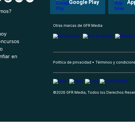
Google Play
Ap
omos?
s
Otras marcas de GFR Media
 hoy
oncursos
io
nfiar en
Política de privacidad
Términos y condicion
©
2026
GFR Media, Todos los Derechos Rese