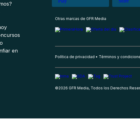
omos?
s
Otras marcas de GFR Media
 hoy
oncursos
io
nfiar en
Política de privacidad
Términos y condicion
©
2026
GFR Media, Todos los Derechos Rese