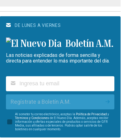
DE LUNES A VIERNES
Boletín A.M.
Las noticias explicadas de forma sencilla y
directa para entender lo más importante del día.
Regístrate a Boletín A.M.
Al someter tu correo electrónico, aceptas la
Política de Privacidad
y
Términos y Condiciones
de El Nuevo Día. Además, aceptas recibir
información u ofertas especiales de productos o servicios de GFR
Media, sus afiliadas o de terceros. Podrás optar salirte de los
boletines en cualquier momento.