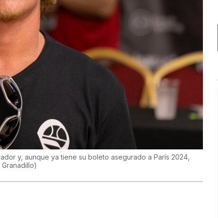
vador y, aunque ya tiene su boleto asegurado a París 2024,
 Granadillo
)