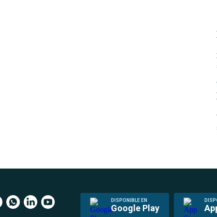
DISPONIBLE EN
DISP
Google Play
Ap