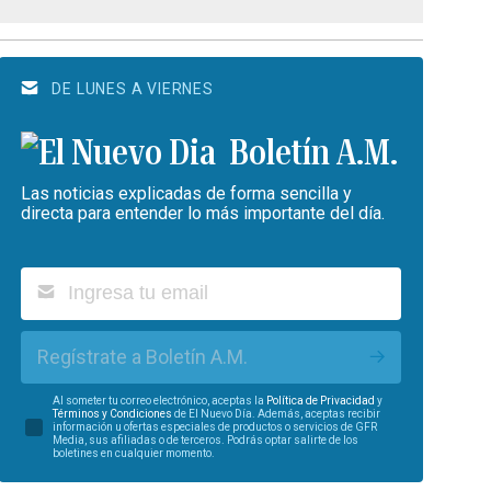
DE LUNES A VIERNES
Boletín A.M.
Las noticias explicadas de forma sencilla y
directa para entender lo más importante del día.
Regístrate a Boletín A.M.
Al someter tu correo electrónico, aceptas la
Política de Privacidad
y
Términos y Condiciones
de El Nuevo Día. Además, aceptas recibir
información u ofertas especiales de productos o servicios de GFR
Media, sus afiliadas o de terceros. Podrás optar salirte de los
boletines en cualquier momento.