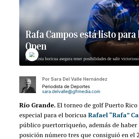
Rafa Campos está listo para b
Open
El golfista boricua asegura tener posibilidades de salir victorioso
Por
Sara Del Valle Hernández
Periodista de Deportes
sara.delvalle@gfrmedia.com
Río Grande.
El torneo de golf Puerto Ric
especial para el boricua
Rafael “Rafa” C
público puertorriqueño, además de haber 
posición número tres que consiguió en el 