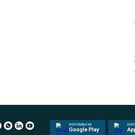
DISPONIBLE EN
DISP
Google Play
Ap