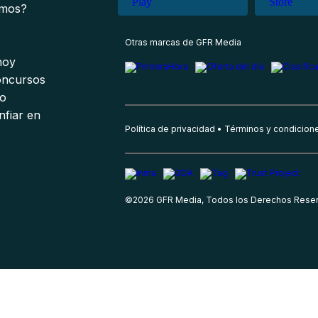
omos?
s
Otras marcas de GFR Media
 hoy
oncursos
io
nfiar en
Política de privacidad
Términos y condicion
©
2026
GFR Media, Todos los Derechos Rese