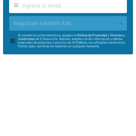
Regístrate a Boletín A.M.
Al someter tu correo electrónico, aceptas la
Política de Privacidad
y
Términos y
Condiciones
de El Nuevo Día. Además, aceptas recibir información u ofertas
especiales de productos o servicios de GFR Media, sus afiliadas o de terceros.
Podrás optar salirte de los boletines en cualquier momento.