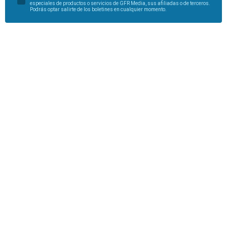
especiales de productos o servicios de GFR Media, sus afiliadas o de terceros.
Podrás optar salirte de los boletines en cualquier momento.