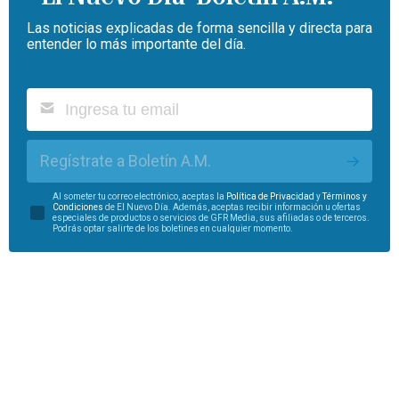
Las noticias explicadas de forma sencilla y directa para
entender lo más importante del día.
Regístrate a Boletín A.M.
Al someter tu correo electrónico, aceptas la
Política de Privacidad
y
Términos y
Condiciones
de El Nuevo Día. Además, aceptas recibir información u ofertas
especiales de productos o servicios de GFR Media, sus afiliadas o de terceros.
Podrás optar salirte de los boletines en cualquier momento.