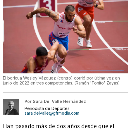
El boricua Wesley Vázquez (centro) corrió por última vez en
junio de 2022 en tres competencias.
(
Ramón 'Tonito' Zayas
)
Por
Sara Del Valle Hernández
Periodista de Deportes
sara.delvalle@gfrmedia.com
Han pasado más de dos años desde que el