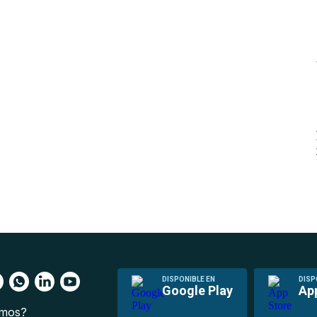
DISPONIBLE EN
DISP
Google Play
Ap
omos?