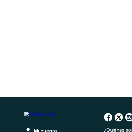
¿Quiénes s
Mi cuenta