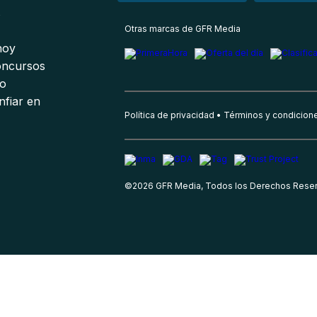
s
Otras marcas de GFR Media
 hoy
oncursos
io
nfiar en
Política de privacidad
Términos y condicion
©
2026
GFR Media, Todos los Derechos Rese