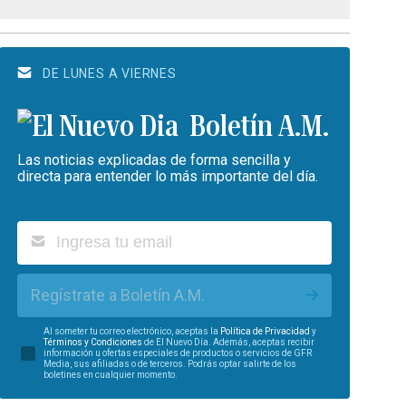
DE LUNES A VIERNES
Boletín A.M.
Las noticias explicadas de forma sencilla y
directa para entender lo más importante del día.
Regístrate a Boletín A.M.
Al someter tu correo electrónico, aceptas la
Política de Privacidad
y
Términos y Condiciones
de El Nuevo Día. Además, aceptas recibir
información u ofertas especiales de productos o servicios de GFR
Media, sus afiliadas o de terceros. Podrás optar salirte de los
boletines en cualquier momento.