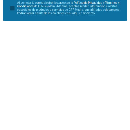
Al someter tu correo electrónico, aceptas la
Política de Privacidad
y
Términos y
Condiciones
de El Nuevo Día. Además, aceptas recibir información u ofertas
especiales de productos o servicios de GFR Media, sus afiliadas o de terceros.
Podrás optar salirte de los boletines en cualquier momento.