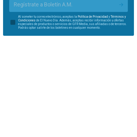
Regístrate a Boletín A.M.
Al someter tu correo electrónico, aceptas la
Política de Privacidad
y
Términos y
Condiciones
de El Nuevo Día. Además, aceptas recibir información u ofertas
especiales de productos o servicios de GFR Media, sus afiliadas o de terceros.
Podrás optar salirte de los boletines en cualquier momento.