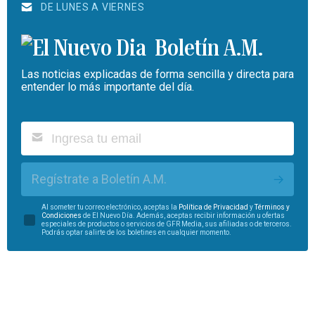
DE LUNES A VIERNES
Boletín A.M.
Las noticias explicadas de forma sencilla y directa para
entender lo más importante del día.
Regístrate a Boletín A.M.
Al someter tu correo electrónico, aceptas la
Política de Privacidad
y
Términos y
Condiciones
de El Nuevo Día. Además, aceptas recibir información u ofertas
especiales de productos o servicios de GFR Media, sus afiliadas o de terceros.
Podrás optar salirte de los boletines en cualquier momento.