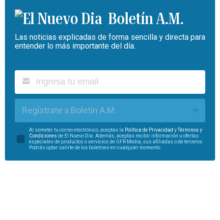
Boletín A.M.
Las noticias explicadas de forma sencilla y directa para
entender lo más importante del día.
Regístrate a Boletín A.M.
Al someter tu correo electrónico, aceptas la
Política de Privacidad
y
Términos y
Condiciones
de El Nuevo Día. Además, aceptas recibir información u ofertas
especiales de productos o servicios de GFR Media, sus afiliadas o de terceros.
Podrás optar salirte de los boletines en cualquier momento.