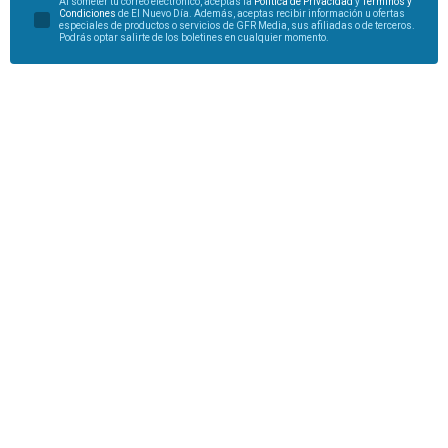
Al someter tu correo electrónico, aceptas la
Política de Privacidad
y
Términos y
Condiciones
de El Nuevo Día. Además, aceptas recibir información u ofertas
especiales de productos o servicios de GFR Media, sus afiliadas o de terceros.
Podrás optar salirte de los boletines en cualquier momento.