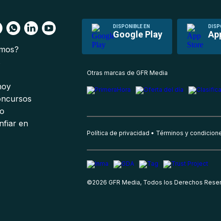
DISPONIBLE EN
DISP
Google Play
Ap
omos?
s
Otras marcas de GFR Media
 hoy
oncursos
io
nfiar en
Política de privacidad
Términos y condicion
©
2026
GFR Media, Todos los Derechos Rese