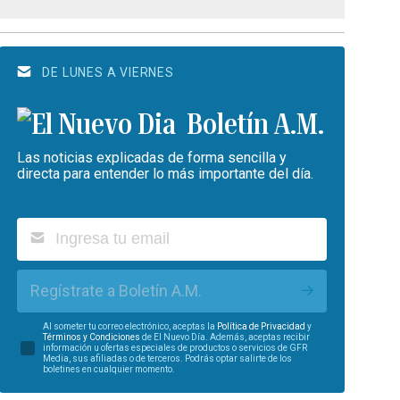
DE LUNES A VIERNES
Boletín A.M.
Las noticias explicadas de forma sencilla y
directa para entender lo más importante del día.
Regístrate a Boletín A.M.
Al someter tu correo electrónico, aceptas la
Política de Privacidad
y
Términos y Condiciones
de El Nuevo Día. Además, aceptas recibir
información u ofertas especiales de productos o servicios de GFR
Media, sus afiliadas o de terceros. Podrás optar salirte de los
boletines en cualquier momento.