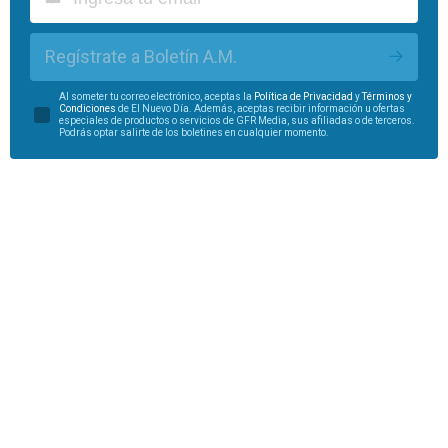
Regístrate a Boletín A.M.
Al someter tu correo electrónico, aceptas la
Política de Privacidad
y
Términos y
Condiciones
de El Nuevo Día. Además, aceptas recibir información u ofertas
especiales de productos o servicios de GFR Media, sus afiliadas o de terceros.
Podrás optar salirte de los boletines en cualquier momento.