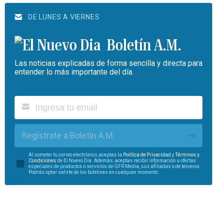
DE LUNES A VIERNES
Boletín A.M.
Las noticias explicadas de forma sencilla y directa para
entender lo más importante del día.
Regístrate a Boletín A.M.
Al someter tu correo electrónico, aceptas la
Política de Privacidad
y
Términos y
Condiciones
de El Nuevo Día. Además, aceptas recibir información u ofertas
especiales de productos o servicios de GFR Media, sus afiliadas o de terceros.
Podrás optar salirte de los boletines en cualquier momento.