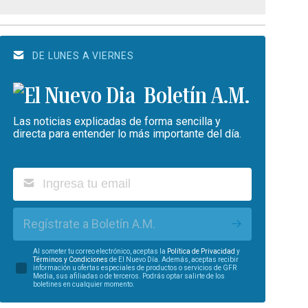
DE LUNES A VIERNES
Boletín A.M.
Las noticias explicadas de forma sencilla y
directa para entender lo más importante del día.
Regístrate a Boletín A.M.
Al someter tu correo electrónico, aceptas la
Política de Privacidad
y
Términos y Condiciones
de El Nuevo Día. Además, aceptas recibir
información u ofertas especiales de productos o servicios de GFR
Media, sus afiliadas o de terceros. Podrás optar salirte de los
boletines en cualquier momento.