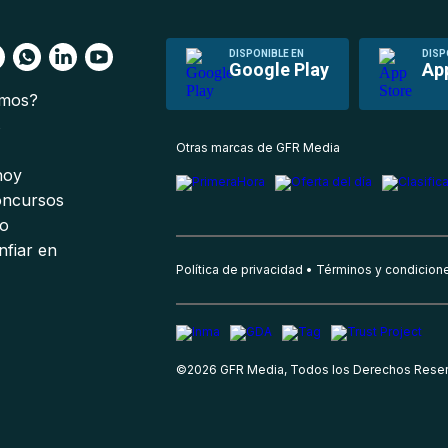
DISPONIBLE EN
DISP
Google Play
Ap
omos?
s
Otras marcas de GFR Media
 hoy
oncursos
io
nfiar en
Política de privacidad
Términos y condicion
©
2026
GFR Media, Todos los Derechos Rese