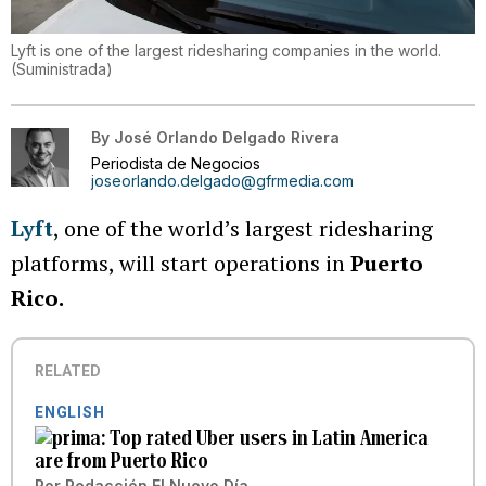
Lyft is one of the largest ridesharing companies in the world.
(
Suministrada
)
By
José Orlando Delgado Rivera
Periodista de Negocios
joseorlando.delgado@gfrmedia.com
Lyft
, one of the world’s largest ridesharing
platforms, will start operations in
Puerto
Rico.
RELATED
ENGLISH
Top rated Uber users in Latin America
are from Puerto Rico
Por
Redacción El Nuevo Día