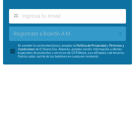
Regístrate a Boletín A.M.
Al someter tu correo electrónico, aceptas la
Política de Privacidad
y
Términos y
Condiciones
de El Nuevo Día. Además, aceptas recibir información u ofertas
especiales de productos o servicios de GFR Media, sus afiliadas o de terceros.
Podrás optar salirte de los boletines en cualquier momento.