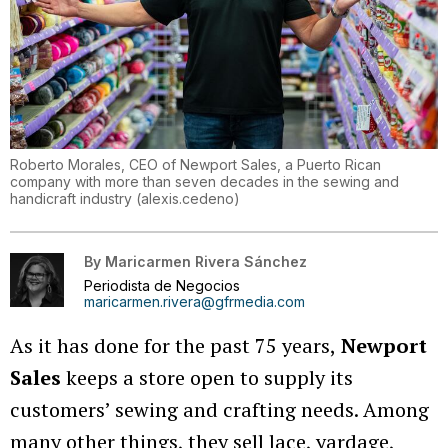
Roberto Morales, CEO of Newport Sales, a Puerto Rican
company with more than seven decades in the sewing and
handicraft industry
(
alexis.cedeno
)
By
Maricarmen Rivera Sánchez
Periodista de Negocios
maricarmen.rivera@gfrmedia.com
As it has done for the past 75 years,
Newport
Sales
keeps a store open to supply its
customers’ sewing and crafting needs. Among
many other things, they sell lace, yardage,