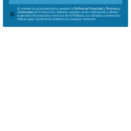
Al someter tu correo electrónico, aceptas la
Política de Privacidad
y
Términos y
Condiciones
de El Nuevo Día. Además, aceptas recibir información u ofertas
especiales de productos o servicios de GFR Media, sus afiliadas o de terceros.
Podrás optar salirte de los boletines en cualquier momento.