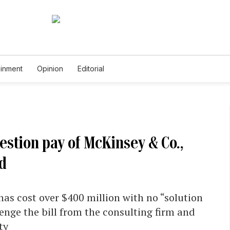
ainment
Opinion
Editorial
stion pay of McKinsey & Co.,
rd
as cost over $400 million with no “solution
llenge the bill from the consulting firm and
ty