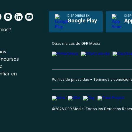
DISPONIBLE EN
DISP
Google Play
Ap
omos?
s
Otras marcas de GFR Media
 hoy
oncursos
io
nfiar en
Política de privacidad
Términos y condicion
©
2026
GFR Media, Todos los Derechos Rese