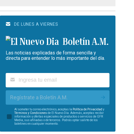
DE LUNES A VIERNES
Boletín A.M.
Las noticias explicadas de forma sencilla y
directa para entender lo más importante del día.
Regístrate a Boletín A.M.
Al someter tu correo electrónico, aceptas la
Política de Privacidad
y
Términos y Condiciones
de El Nuevo Día. Además, aceptas recibir
información u ofertas especiales de productos o servicios de GFR
Media, sus afiliadas o de terceros. Podrás optar salirte de los
boletines en cualquier momento.