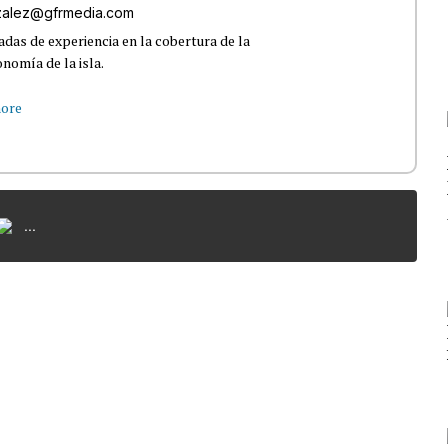
nzalez@gfrmedia.com
das de experiencia en la cobertura de la
nomía de la isla.
ore
...