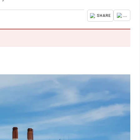
...
SHARE