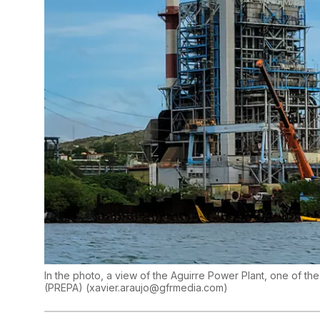
In the photo, a view of the Aguirre Power Plant, one of the
(PREPA)
(
xavier.araujo@gfrmedia.com
)