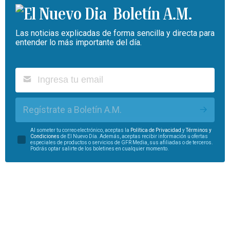
Boletín A.M.
Las noticias explicadas de forma sencilla y directa para
entender lo más importante del día.
Regístrate a Boletín A.M.
Al someter tu correo electrónico, aceptas la
Política de Privacidad
y
Términos y
Condiciones
de El Nuevo Día. Además, aceptas recibir información u ofertas
especiales de productos o servicios de GFR Media, sus afiliadas o de terceros.
Podrás optar salirte de los boletines en cualquier momento.