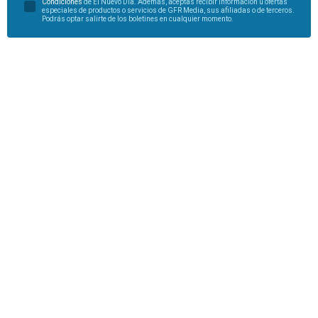
Condiciones
de El Nuevo Día. Además, aceptas recibir información u ofertas
especiales de productos o servicios de GFR Media, sus afiliadas o de terceros.
Podrás optar salirte de los boletines en cualquier momento.