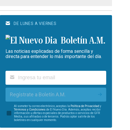
DE LUNES A VIERNES
Boletín A.M.
Las noticias explicadas de forma sencilla y
directa para entender lo más importante del día.
Regístrate a Boletín A.M.
Al someter tu correo electrónico, aceptas la
Política de Privacidad
y
Términos y Condiciones
de El Nuevo Día. Además, aceptas recibir
información u ofertas especiales de productos o servicios de GFR
Media, sus afiliadas o de terceros. Podrás optar salirte de los
boletines en cualquier momento.