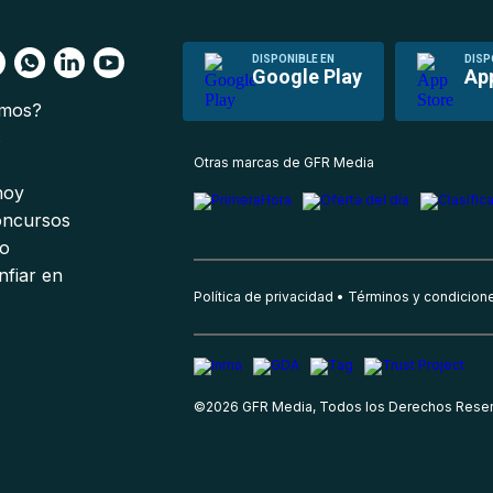
DISPONIBLE EN
DISP
Google Play
Ap
omos?
s
Otras marcas de GFR Media
 hoy
oncursos
io
nfiar en
Política de privacidad
Términos y condicion
©
2026
GFR Media, Todos los Derechos Rese