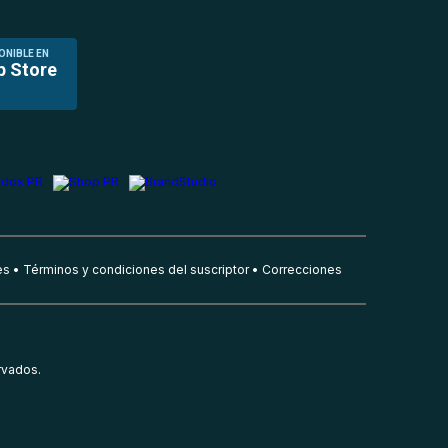
ONIBLE EN
p Store
es
Términos y condiciones del suscriptor
Correcciones
rvados.