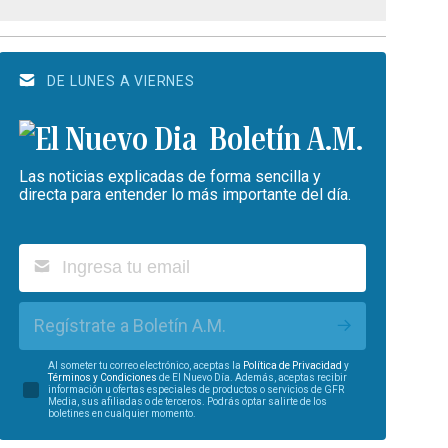
DE LUNES A VIERNES
Boletín A.M.
Las noticias explicadas de forma sencilla y
directa para entender lo más importante del día.
Regístrate a Boletín A.M.
Al someter tu correo electrónico, aceptas la
Política de Privacidad
y
Términos y Condiciones
de El Nuevo Día. Además, aceptas recibir
información u ofertas especiales de productos o servicios de GFR
Media, sus afiliadas o de terceros. Podrás optar salirte de los
boletines en cualquier momento.