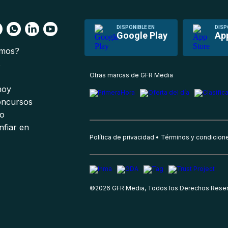
DISPONIBLE EN
DISP
Google Play
Ap
omos?
s
Otras marcas de GFR Media
 hoy
oncursos
io
nfiar en
Política de privacidad
Términos y condicion
©
2026
GFR Media, Todos los Derechos Rese