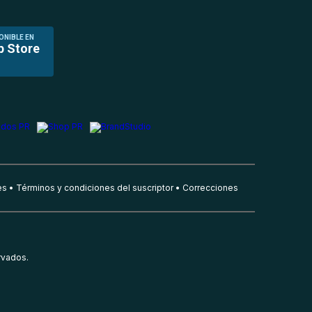
ONIBLE EN
p Store
es
Términos y condiciones del suscriptor
Correcciones
rvados.