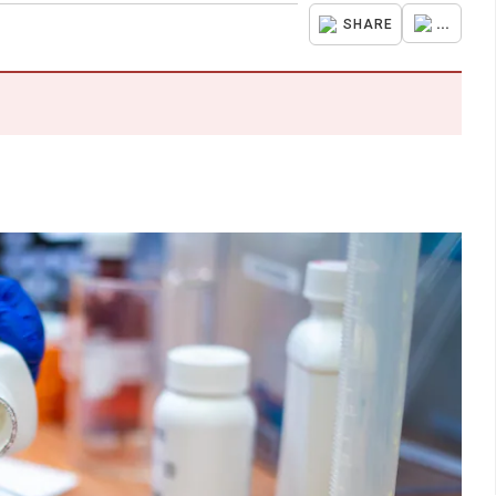
...
SHARE