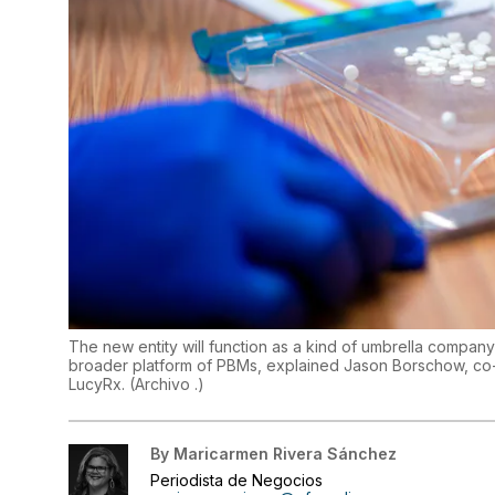
The new entity will function as a kind of umbrella compan
broader platform of PBMs, explained Jason Borschow, co-
LucyRx.
(
Archivo .
)
By
Maricarmen Rivera Sánchez
Periodista de Negocios