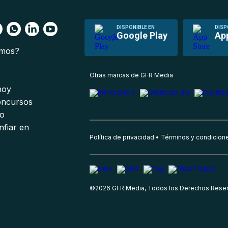
DISPONIBLE EN
DISP
Google Play
Ap
omos?
s
Otras marcas de GFR Media
 hoy
oncursos
io
nfiar en
Política de privacidad
Términos y condicion
©
2026
GFR Media, Todos los Derechos Rese