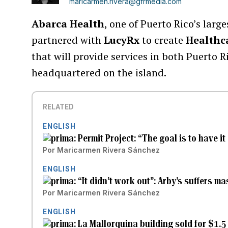
maricarmen.rivera@gfrmedia.com
Abarca Health
, one of Puerto Rico’s larg
partnered with
LucyRx
to create
Healthc
that will provide services in both Puerto R
headquartered on the island.
RELATED
ENGLISH
Permit Project: “The goal is to have i
Por
Maricarmen Rivera Sánchez
ENGLISH
“It didn’t work out”: Arby’s suffers m
Por
Maricarmen Rivera Sánchez
ENGLISH
La Mallorquina building sold for $1.5 