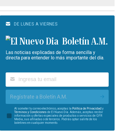
DE LUNES A VIERNES
Boletín A.M.
Las noticias explicadas de forma sencilla y
directa para entender lo más importante del día.
Regístrate a Boletín A.M.
Al someter tu correo electrónico, aceptas la
Política de Privacidad
y
Términos y Condiciones
de El Nuevo Día. Además, aceptas recibir
información u ofertas especiales de productos o servicios de GFR
Media, sus afiliadas o de terceros. Podrás optar salirte de los
boletines en cualquier momento.