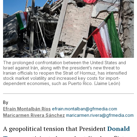
The prolonged confrontation between the United States and
Israel against Irán, along with the president’s new threat to
Iranian officials to reopen the Strait of Hormuz, has intensified
stock market volatility and increased key costs for import-
dependent economies, such as Puerto Rico.
(
Jaime León
)
By
Efraín Montalbán Ríos
efrain.montalban@gfrmedia.com
Maricarmen Rivera Sánchez
maricarmen.rivera@gfrmedia.com
A geopolitical tension that President
Donald