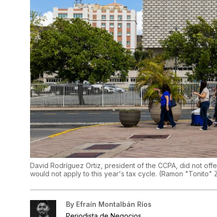
David Rodríguez Ortiz, president of the CCPA, did not off
would not apply to this year's tax cycle.
(
Ramon "Tonito" 
By
Efraín Montalbán Ríos
Periodista de Negocios