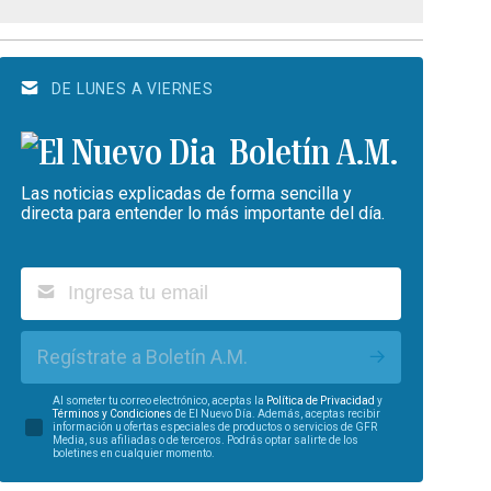
DE LUNES A VIERNES
Boletín A.M.
Las noticias explicadas de forma sencilla y
directa para entender lo más importante del día.
Regístrate a Boletín A.M.
Al someter tu correo electrónico, aceptas la
Política de Privacidad
y
Términos y Condiciones
de El Nuevo Día. Además, aceptas recibir
información u ofertas especiales de productos o servicios de GFR
Media, sus afiliadas o de terceros. Podrás optar salirte de los
boletines en cualquier momento.