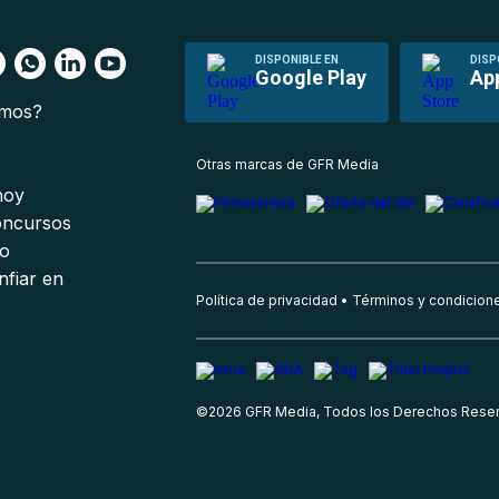
DISPONIBLE EN
DISP
Google Play
Ap
omos?
s
Otras marcas de GFR Media
 hoy
oncursos
io
nfiar en
Política de privacidad
Términos y condicion
©
2026
GFR Media, Todos los Derechos Rese