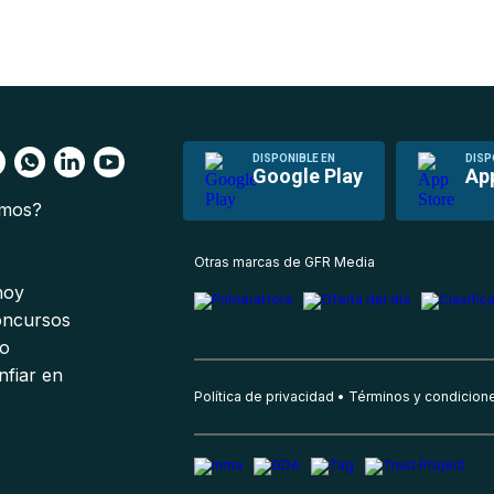
DISPONIBLE EN
DISP
Google Play
Ap
omos?
s
Otras marcas de GFR Media
 hoy
oncursos
io
nfiar en
Política de privacidad
Términos y condicion