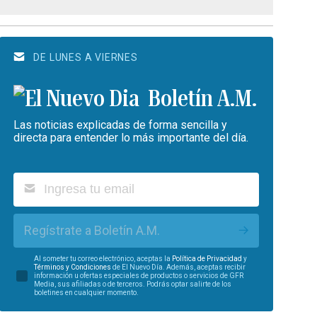
DE LUNES A VIERNES
Boletín A.M.
Las noticias explicadas de forma sencilla y
directa para entender lo más importante del día.
Regístrate a Boletín A.M.
Al someter tu correo electrónico, aceptas la
Política de Privacidad
y
Términos y Condiciones
de El Nuevo Día. Además, aceptas recibir
información u ofertas especiales de productos o servicios de GFR
Media, sus afiliadas o de terceros. Podrás optar salirte de los
boletines en cualquier momento.