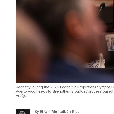
Recently, during the 2026 Economic Projections Symposium,
Puerto Rico needs to strengthen a budget process based 
Araújo
)
By
Efraín Montalbán Ríos