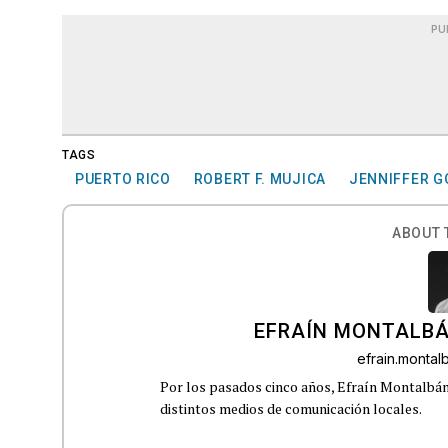
PU
TAGS
PUERTO RICO
ROBERT F. MUJICA
JENNIFFER G
ABOUT 
EFRAÍN MONTALBÁ
efrain.monta
Por los pasados cinco años, Efraín Montalbán
distintos medios de comunicación locales.