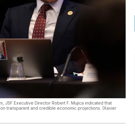
 JSF Executive Director Robert F. Mujica indicated that
on transparent and credible economic projections.
(
Xavier