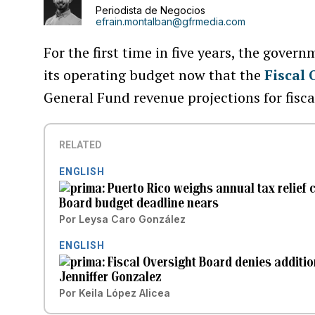
Periodista de Negocios
efrain.montalban@gfrmedia.com
For the first time in five years, the govern
its operating budget now that the
Fiscal 
General Fund revenue projections for fisc
RELATED
ENGLISH
Puerto Rico weighs annual tax relief
Board budget deadline nears
Por
Leysa Caro González
ENGLISH
Fiscal Oversight Board denies additio
Jenniffer Gonzalez
Por
Keila López Alicea