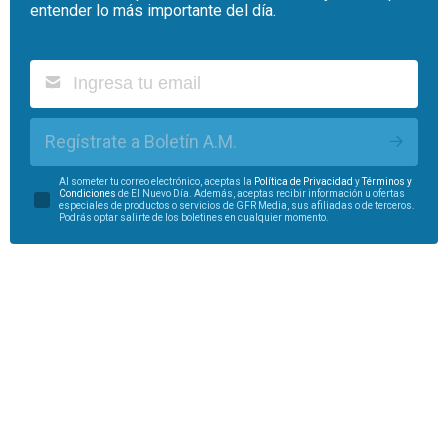
entender lo más importante del día.
Regístrate a Boletín A.M.
Al someter tu correo electrónico, aceptas la
Política de Privacidad
y
Términos y
Condiciones
de El Nuevo Día. Además, aceptas recibir información u ofertas
especiales de productos o servicios de GFR Media, sus afiliadas o de terceros.
Podrás optar salirte de los boletines en cualquier momento.