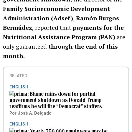
Family Socioeconomic Development
Administration (Adsef)
,
Ramón Burgos
Bermúdez
, reported that
payments for the
Nutritional Assistance Program (PAN)
are
only guaranteed
through the end of this
month
.
RELATED
ENGLISH
Blame rains down for partial
government shutdown as Donald Trump
reaffirms he will fire “Democrat” staffers
Por
José A. Delgado
ENGLISH
Nearly 750,000 employees may be