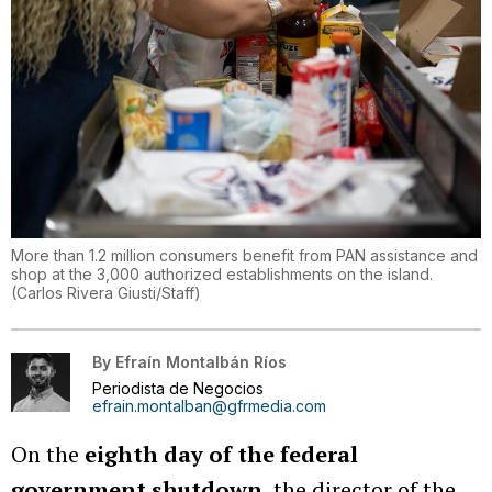
More than 1.2 million consumers benefit from PAN assistance and
shop at the 3,000 authorized establishments on the island.
(
Carlos Rivera Giusti/Staff
)
By
Efraín Montalbán Ríos
Periodista de Negocios
efrain.montalban@gfrmedia.com
On the
eighth day of the federal
government shutdown
, the director of the