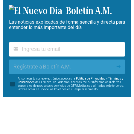
Boletín A.M.
Las noticias explicadas de forma sencilla y directa para
entender lo más importante del día.
Regístrate a Boletín A.M.
Al someter tu correo electrónico, aceptas la
Política de Privacidad
y
Términos y
Condiciones
de El Nuevo Día. Además, aceptas recibir información u ofertas
especiales de productos o servicios de GFR Media, sus afiliadas o de terceros.
Podrás optar salirte de los boletines en cualquier momento.