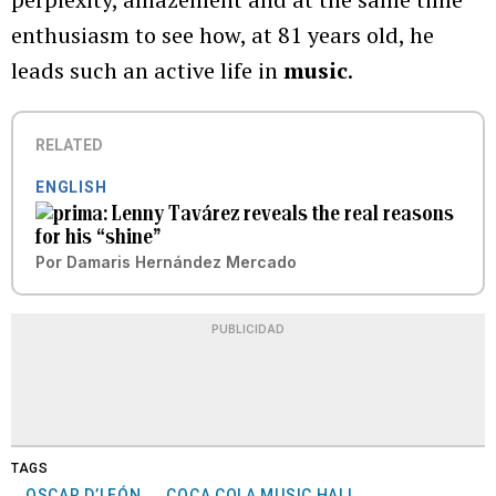
enthusiasm to see how, at 81 years old, he
leads such an active life in
music
.
RELATED
ENGLISH
Lenny Tavárez reveals the real reasons
for his “shine”
Por
Damaris Hernández Mercado
PUBLICIDAD
TAGS
OSCAR D’LEÓN
COCA COLA MUSIC HALL