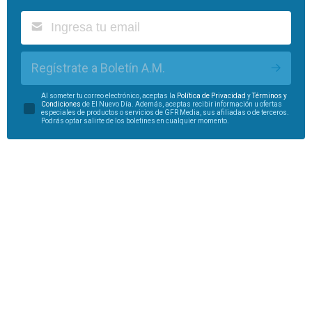
Regístrate a Boletín A.M.
Al someter tu correo electrónico, aceptas la
Política de Privacidad
y
Términos y
Condiciones
de El Nuevo Día. Además, aceptas recibir información u ofertas
especiales de productos o servicios de GFR Media, sus afiliadas o de terceros.
Podrás optar salirte de los boletines en cualquier momento.