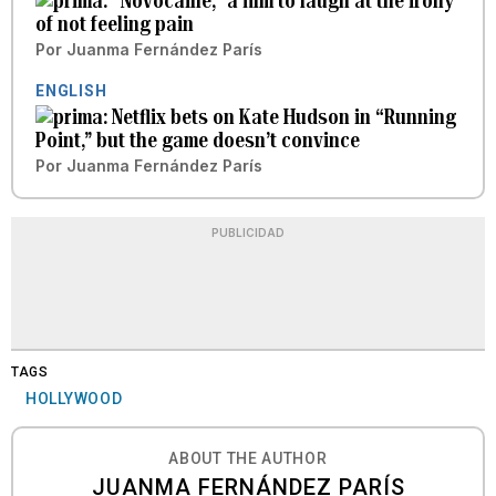
“Novocaine,” a film to laugh at the irony
of not feeling pain
Por
Juanma Fernández París
ENGLISH
Netflix bets on Kate Hudson in “Running
Point,” but the game doesn’t convince
Por
Juanma Fernández París
PUBLICIDAD
TAGS
HOLLYWOOD
ABOUT THE AUTHOR
JUANMA FERNÁNDEZ PARÍS