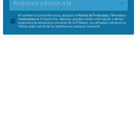
Regístrate a Boletín A.M.
Al someter tu correo electrónico, aceptas la
Política de Privacidad
y
Términos y
Condiciones
de El Nuevo Día. Además, aceptas recibir información u ofertas
especiales de productos o servicios de GFR Media, sus afiliadas o de terceros.
Podrás optar salirte de los boletines en cualquier momento.