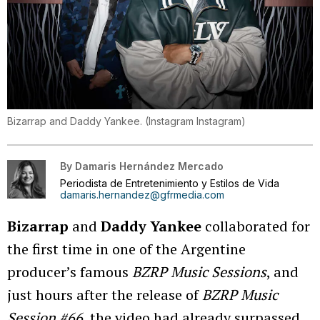
Bizarrap and Daddy Yankee.
(
Instagram Instagram
)
By
Damaris Hernández Mercado
Periodista de Entretenimiento y Estilos de Vida
damaris.hernandez@gfrmedia.com
Bizarrap
and
Daddy Yankee
collaborated for
the first time in one of the Argentine
producer’s famous
BZRP Music Sessions
, and
just hours after the release of
BZRP Music
Session #66
, the video had already surpassed