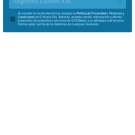
Regístrate a Boletín A.M.
Al someter tu correo electrónico, aceptas la
Política de Privacidad
y
Términos y
Condiciones
de El Nuevo Día. Además, aceptas recibir información u ofertas
especiales de productos o servicios de GFR Media, sus afiliadas o de terceros.
Podrás optar salirte de los boletines en cualquier momento.