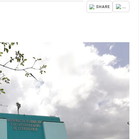
...
SHARE