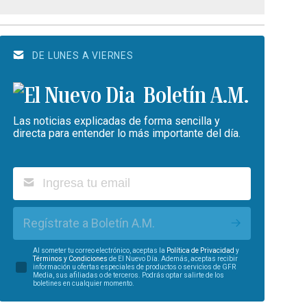
DE LUNES A VIERNES
Boletín A.M.
Las noticias explicadas de forma sencilla y
directa para entender lo más importante del día.
Regístrate a Boletín A.M.
Al someter tu correo electrónico, aceptas la
Política de Privacidad
y
Términos y Condiciones
de El Nuevo Día. Además, aceptas recibir
información u ofertas especiales de productos o servicios de GFR
Media, sus afiliadas o de terceros. Podrás optar salirte de los
boletines en cualquier momento.