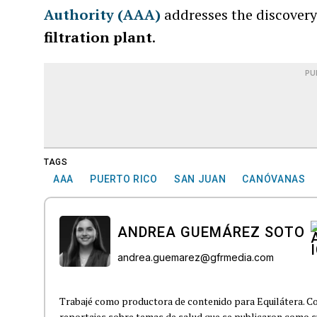
Authority (AAA)
addresses the discovery
filtration plant
.
PU
TAGS
AAA
PUERTO RICO
SAN JUAN
CANÓVANAS
ANDREA GUEMÁREZ SOTO
andrea.guemarez@gfrmedia.com
Trabajé como productora de contenido para Equilátera. Co
reportajes sobre temas de salud que se publicaron como 