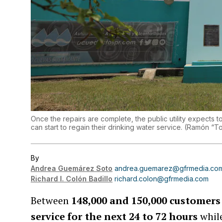
Once the repairs are complete, the public utility expects t
can start to regain their drinking water service.
(
Ramón “To
By
Andrea Guemárez Soto
andrea.guemarez@gfrmedia.co
Richard I. Colón Badillo
richard.colon@gfrmedia.com
Between
148,000 and 150,000 customers
service for the next 24 to 72 hours
whil