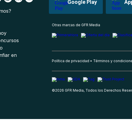
Google Play
Ap
omos?
s
Otras marcas de GFR Media
 hoy
oncursos
io
nfiar en
Política de privacidad
Términos y condicion
©
2026
GFR Media, Todos los Derechos Rese