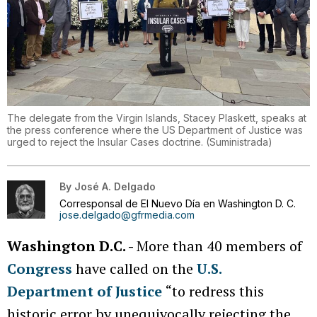
The delegate from the Virgin Islands, Stacey Plaskett, speaks at
the press conference where the US Department of Justice was
urged to reject the Insular Cases doctrine.
(
Suministrada
)
By
José A. Delgado
Corresponsal de El Nuevo Día en Washington D. C.
jose.delgado@gfrmedia.com
Washington D.C. -
More than 40 members of
Congress
have called on the
U.S.
Department of Justice
“to redress this
historic error by unequivocally rejecting the