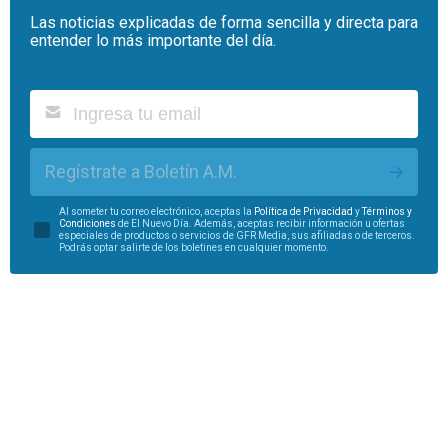
Las noticias explicadas de forma sencilla y directa para
entender lo más importante del día.
Regístrate a Boletín A.M.
Al someter tu correo electrónico, aceptas la
Política de Privacidad
y
Términos y
Condiciones
de El Nuevo Día. Además, aceptas recibir información u ofertas
especiales de productos o servicios de GFR Media, sus afiliadas o de terceros.
Podrás optar salirte de los boletines en cualquier momento.