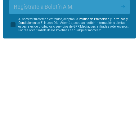
Regístrate a Boletín A.M.
Al someter tu correo electrónico, aceptas la
Política de Privacidad
y
Términos y
Condiciones
de El Nuevo Día. Además, aceptas recibir información u ofertas
especiales de productos o servicios de GFR Media, sus afiliadas o de terceros.
Podrás optar salirte de los boletines en cualquier momento.