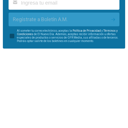
Regístrate a Boletín A.M.
Al someter tu correo electrónico, aceptas la
Política de Privacidad
y
Términos y
Condiciones
de El Nuevo Día. Además, aceptas recibir información u ofertas
especiales de productos o servicios de GFR Media, sus afiliadas o de terceros.
Podrás optar salirte de los boletines en cualquier momento.