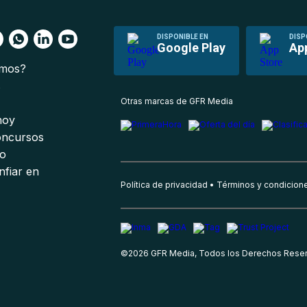
DISPONIBLE EN
DISP
Google Play
Ap
omos?
s
Otras marcas de GFR Media
 hoy
oncursos
io
nfiar en
Política de privacidad
Términos y condicion
©
2026
GFR Media, Todos los Derechos Rese