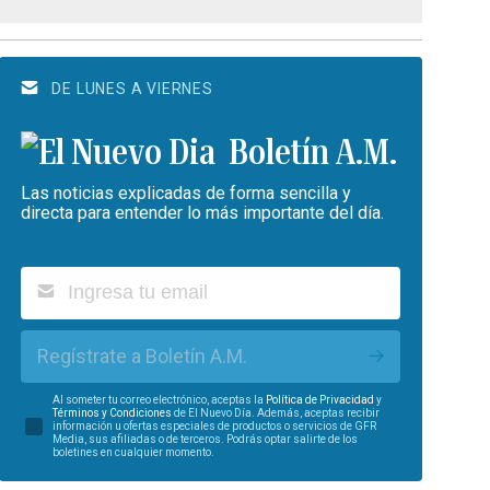
DE LUNES A VIERNES
Boletín A.M.
Las noticias explicadas de forma sencilla y
directa para entender lo más importante del día.
Regístrate a Boletín A.M.
Al someter tu correo electrónico, aceptas la
Política de Privacidad
y
Términos y Condiciones
de El Nuevo Día. Además, aceptas recibir
información u ofertas especiales de productos o servicios de GFR
Media, sus afiliadas o de terceros. Podrás optar salirte de los
boletines en cualquier momento.