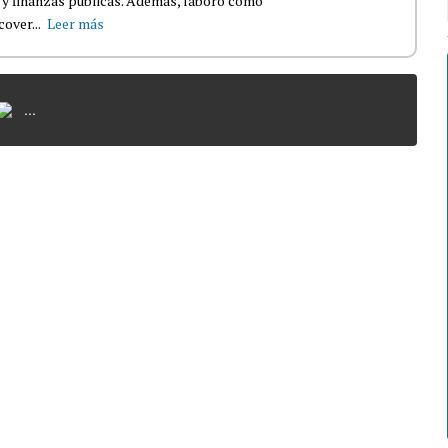
a y finanzas públicas. Además, laboró como
over...
Leer más
...