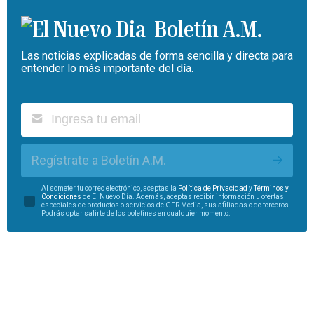
Boletín A.M.
Las noticias explicadas de forma sencilla y directa para
entender lo más importante del día.
Regístrate a Boletín A.M.
Al someter tu correo electrónico, aceptas la
Política de Privacidad
y
Términos y
Condiciones
de El Nuevo Día. Además, aceptas recibir información u ofertas
especiales de productos o servicios de GFR Media, sus afiliadas o de terceros.
Podrás optar salirte de los boletines en cualquier momento.