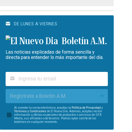
DE LUNES A VIERNES
Boletín A.M.
Las noticias explicadas de forma sencilla y
directa para entender lo más importante del día.
Regístrate a Boletín A.M.
Al someter tu correo electrónico, aceptas la
Política de Privacidad
y
Términos y Condiciones
de El Nuevo Día. Además, aceptas recibir
información u ofertas especiales de productos o servicios de GFR
Media, sus afiliadas o de terceros. Podrás optar salirte de los
boletines en cualquier momento.