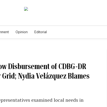
inment
Opinion
Editorial
low Disbursement of CDBG-DR
r Grid; Nydia Velázquez Blames
epresentatives examined local needs in