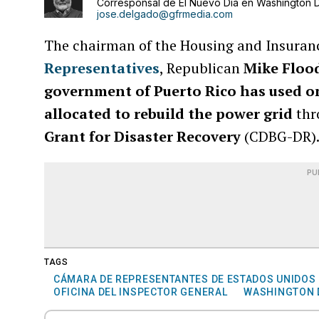
Corresponsal de El Nuevo Día en Washington D
jose.delgado@gfrmedia.com
The chairman of the Housing and Insura
Representatives
, Republican
Mike Floo
government of Puerto Rico has used onl
allocated to rebuild the power grid
thr
Grant for Disaster Recovery
(CDBG-DR)
PU
TAGS
CÁMARA DE REPRESENTANTES DE ESTADOS UNIDOS
OFICINA DEL INSPECTOR GENERAL
WASHINGTON D