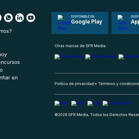
DISPONIBLE EN
DISP
Google Play
Ap
omos?
s
Otras marcas de GFR Media
 hoy
oncursos
io
nfiar en
Política de privacidad
Términos y condicion
©
2026
GFR Media, Todos los Derechos Rese