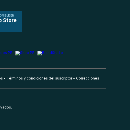
ONIBLE EN
p Store
es
Términos y condiciones del suscriptor
Correcciones
rvados.