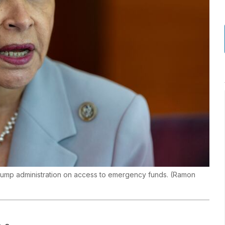
Trump administration on access to emergency funds.
(
Ramon