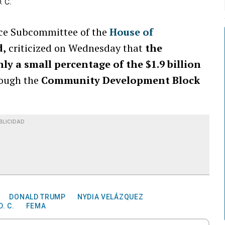
. C.
nce Subcommittee of the
House of
d,
criticized on Wednesday that
the
y a small percentage of the $1.9 billion
ough the
Community Development Block
.
BLICIDAD
DONALD TRUMP
NYDIA VELÁZQUEZ
. C.
FEMA