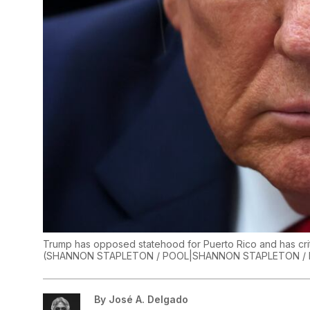
Trump has opposed statehood for Puerto Rico and has crit
(
SHANNON STAPLETON / POOL|SHANNON STAPLETON /
By
José A. Delgado