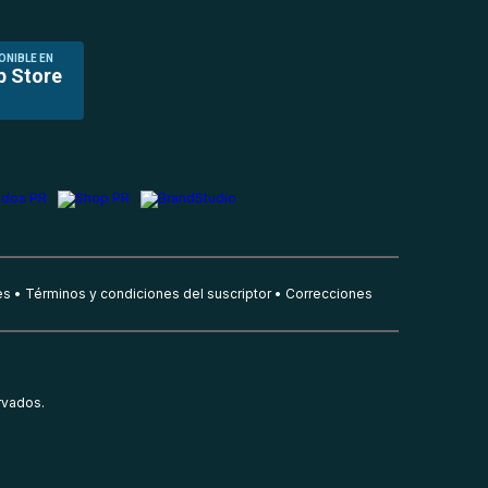
ONIBLE EN
p Store
es
Términos y condiciones del suscriptor
Correcciones
rvados.