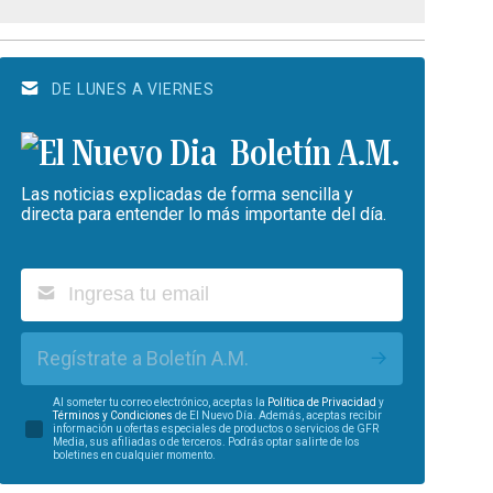
DE LUNES A VIERNES
Boletín A.M.
Las noticias explicadas de forma sencilla y
directa para entender lo más importante del día.
Regístrate a Boletín A.M.
Al someter tu correo electrónico, aceptas la
Política de Privacidad
y
Términos y Condiciones
de El Nuevo Día. Además, aceptas recibir
información u ofertas especiales de productos o servicios de GFR
Media, sus afiliadas o de terceros. Podrás optar salirte de los
boletines en cualquier momento.