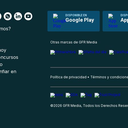
DISPONIBLE EN
DISP
Google Play
Ap
omos?
s
Otras marcas de GFR Media
 hoy
oncursos
io
nfiar en
Política de privacidad
Términos y condicion
©
2026
GFR Media, Todos los Derechos Rese