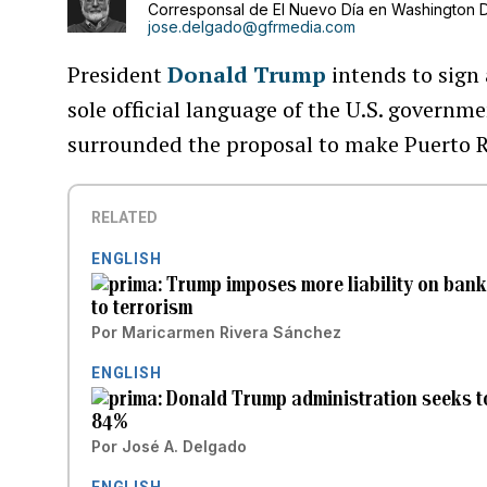
Corresponsal de El Nuevo Día en Washington D
jose.delgado@gfrmedia.com
President
Donald Trump
intends to sign
sole official language of the U.S. governme
surrounded the proposal to make Puerto Ri
RELATED
ENGLISH
Trump imposes more liability on banki
to terrorism
Por
Maricarmen Rivera Sánchez
ENGLISH
Donald Trump administration seeks to
84%
Por
José A. Delgado
ENGLISH