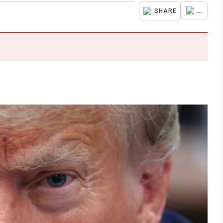
...
SHARE