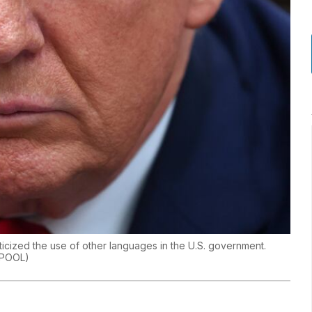
icized the use of other languages in the U.S. government.
 POOL
)