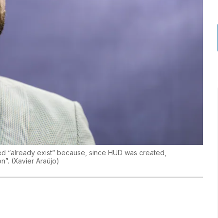
ted “already exist” because, since HUD was created,
on”.
(
Xavier Araújo
)