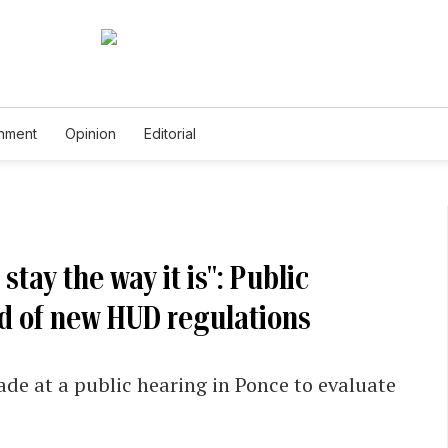
inment
Opinion
Editorial
stay the way it is": Public
d of new HUD regulations
de at a public hearing in Ponce to evaluate