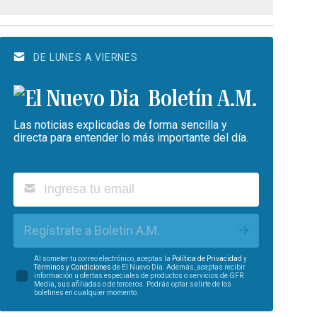
DE LUNES A VIERNES
Boletín A.M.
Las noticias explicadas de forma sencilla y
directa para entender lo más importante del día.
Regístrate a Boletín A.M.
Al someter tu correo electrónico, aceptas la
Política de Privacidad
y
Términos y Condiciones
de El Nuevo Día. Además, aceptas recibir
información u ofertas especiales de productos o servicios de GFR
Media, sus afiliadas o de terceros. Podrás optar salirte de los
boletines en cualquier momento.