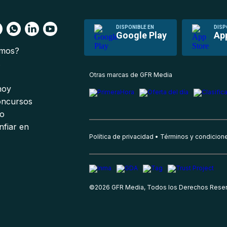
DISPONIBLE EN
DISP
Google Play
Ap
omos?
s
Otras marcas de GFR Media
 hoy
oncursos
io
nfiar en
Política de privacidad
Términos y condicion
©
2026
GFR Media, Todos los Derechos Rese