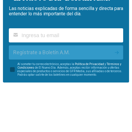
Las noticias explicadas de forma sencilla y directa para
entender lo más importante del día.
Regístrate a Boletín A.M.
Al someter tu correo electrónico, aceptas la
Política de Privacidad
y
Términos y
Condiciones
de El Nuevo Día. Además, aceptas recibir información u ofertas
especiales de productos o servicios de GFR Media, sus afiliadas o de terceros.
Podrás optar salirte de los boletines en cualquier momento.