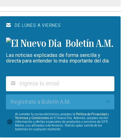
DE LUNES A VIERNES
Boletín A.M.
Las noticias explicadas de forma sencilla y
directa para entender lo más importante del día.
Regístrate a Boletín A.M.
Al someter tu correo electrónico, aceptas la
Política de Privacidad
y
Términos y Condiciones
de El Nuevo Día. Además, aceptas recibir
información u ofertas especiales de productos o servicios de GFR
Media, sus afiliadas o de terceros. Podrás optar salirte de los
boletines en cualquier momento.