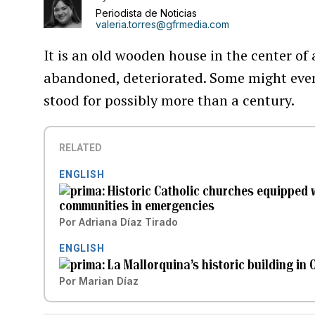
Periodista de Noticias
valeria.torres@gfrmedia.com
It is an old wooden house in the center of a
abandoned, deteriorated. Some might even 
stood for possibly more than a century.
RELATED
ENGLISH
Historic Catholic churches equipped w
communities in emergencies
Por
Adriana Díaz Tirado
ENGLISH
La Mallorquina’s historic building in
Por
Marian Díaz