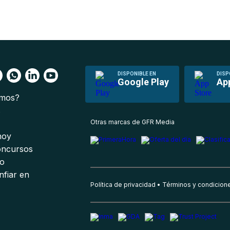
DISPONIBLE EN
DISP
Google Play
Ap
omos?
s
Otras marcas de GFR Media
 hoy
oncursos
io
nfiar en
Política de privacidad
Términos y condicion