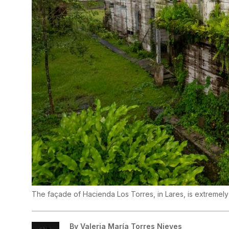
The façade of Hacienda Los Torres, in Lares, is extremely
By
Valeria María Torres Nieves