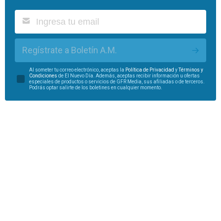
Regístrate a Boletín A.M.
Al someter tu correo electrónico, aceptas la
Política de Privacidad
y
Términos y
Condiciones
de El Nuevo Día. Además, aceptas recibir información u ofertas
especiales de productos o servicios de GFR Media, sus afiliadas o de terceros.
Podrás optar salirte de los boletines en cualquier momento.