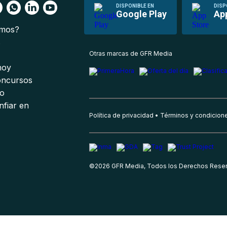
DISPONIBLE EN
DISP
Google Play
Ap
omos?
s
Otras marcas de GFR Media
 hoy
oncursos
io
nfiar en
Política de privacidad
Términos y condicion
©
2026
GFR Media, Todos los Derechos Rese