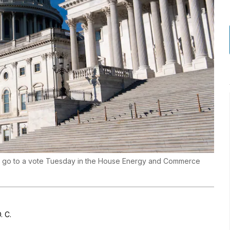
ill go to a vote Tuesday in the House Energy and Commerce
. C.