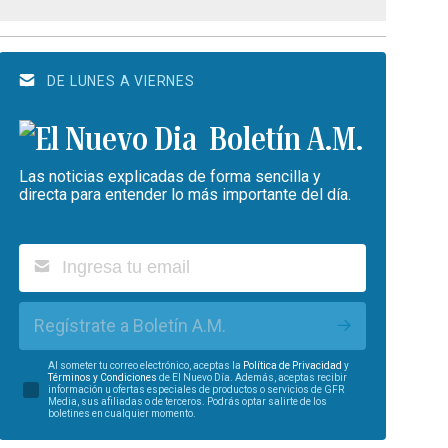
DE LUNES A VIERNES
Boletín A.M.
Las noticias explicadas de forma sencilla y
directa para entender lo más importante del día.
Regístrate a Boletín A.M.
Al someter tu correo electrónico, aceptas la
Política de Privacidad
y
Términos y Condiciones
de El Nuevo Día. Además, aceptas recibir
información u ofertas especiales de productos o servicios de GFR
Media, sus afiliadas o de terceros. Podrás optar salirte de los
boletines en cualquier momento.