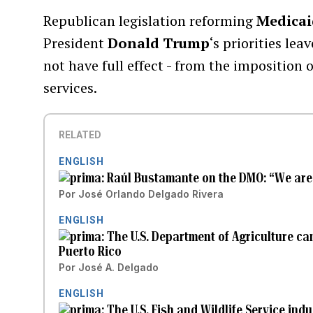
Republican legislation reforming
Medicai
President
Donald Trump
‘s priorities le
not have full effect - from the imposition 
services.
RELATED
ENGLISH
Raúl Bustamante on the DMO: “We are
Por
José Orlando Delgado Rivera
ENGLISH
The U.S. Department of Agriculture can
Puerto Rico
Por
José A. Delgado
ENGLISH
The U.S. Fish and Wildlife Service ind