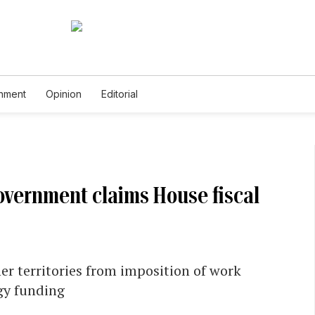
inment
Opinion
Editorial
overnment claims House fiscal
r territories from imposition of work
gy funding