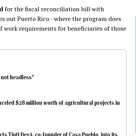
d
for the fiscal reconciliation bill with
aves out Puerto Rico - where the program does
of work requirements for beneficiaries of those
 not headless”
celed $28 million worth of agricultural projects in
ucts Tinti Deyá, co-founder of Casa Pueblo, into its